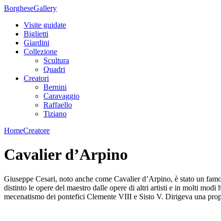
Borghese
Gallery
Visite guidate
Biglietti
Giardini
Collezione
Scultura
Quadri
Creatori
Bernini
Caravaggio
Raffaello
Tiziano
Home
Creatore
Cavalier d’Arpino
Giuseppe Cesari, noto anche come Cavalier d’Arpino, è stato un famoso 
distinto le opere del maestro dalle opere di altri artisti e in molti 
mecenatismo dei pontefici Clemente VIII e Sisto V. Dirigeva una propria