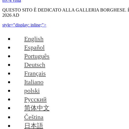
8974 vista
QUESTO SITO È DEDICATO ALLA GALLERIA BORGHESE. È
2026 AD
style="display: inline;">
English
Español
Português
Deutsch
Français
Italiano
polski
Русский
简体中文
Čeština
日本語