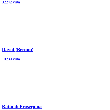
32242 vista
David (Bernini)
19239 vista
Ratto di Proserpina