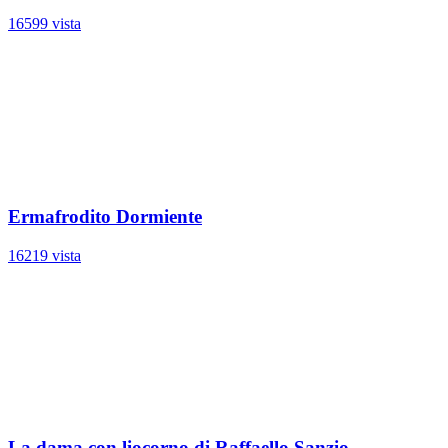
16599 vista
Ermafrodito Dormiente
16219 vista
La dama con liocorno di Raffaello Sanzio