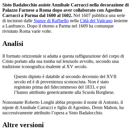
Sisto Badalocchio assiste Annibale Carracci nella decorazione di
Palazzo Farnese a Roma dopo aver collaborato con Agostino
Carracci a Parma dal 1600 al 1602.
Nel 1607 pubblica una serie
di incisioni dalle
Stanze di Raffaello
nella
Città del Vaticano
insieme
a Lanfranco. Dopo il ritorno a Parma nel 1609 ha comunque
rivisitato Roma varie volte.
Analisi
Il formato orizzontale si adatta a questa raffigurazione del corpo di
Cristo portato alla sua tomba sul lenzuolo avvolto, secondo una
tradizione iconografica risalente al XV secolo.
Questo dipinto è databile al secondo decennio del XVII
secolo ed è di provenienza sconosciuta. Non è stato
registrato prima del fidecommesso del 1833, e poi
l’hanno attribuito genericamente alla Scuola Borghese.
Nonostante Roberto Longhi abbia proposto il nome di Antonio, il
nipote di Annibale Carracci e figlio di Agostino, Denis Mahon, ha
successivamente attribuito l’opera a Sisto Badalocchio.
Altre versioni