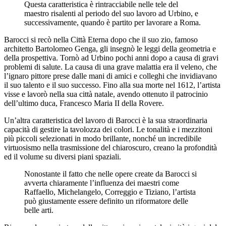
Questa caratteristica è rintracciabile nelle tele del
maestro risalenti al periodo del suo lavoro ad Urbino, e
successivamente, quando è partito per lavorare a Roma.
Barocci si recò nella Città Eterna dopo che il suo zio, famoso
architetto Bartolomeo Genga, gli insegnò le leggi della geometria e
della prospettiva. Tornò ad Urbino pochi anni dopo a causa di gravi
problemi di salute. La causa di una grave malattia era il veleno, che
l’ignaro pittore prese dalle mani di amici e colleghi che invidiavano
il suo talento e il suo successo. Fino alla sua morte nel 1612, l’artista
visse e lavorò nella sua città natale, avendo ottenuto il patrocinio
dell’ultimo duca, Francesco Maria II della Rovere.
Un’altra caratteristica del lavoro di Barocci è la sua straordinaria
capacità di gestire la tavolozza dei colori. Le tonalità e i mezzitoni
più piccoli selezionati in modo brillante, nonché un incredibile
virtuosismo nella trasmissione del chiaroscuro, creano la profondità
ed il volume su diversi piani spaziali.
Nonostante il fatto che nelle opere create da Barocci si
avverta chiaramente l’influenza dei maestri come
Raffaello, Michelangelo, Correggio e Tiziano, l’artista
può giustamente essere definito un riformatore delle
belle arti.