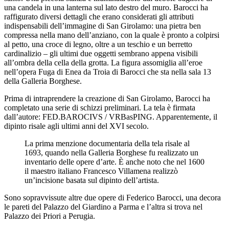
una candela in una lanterna sul lato destro del muro. Barocci ha
raffigurato diversi dettagli che erano considerati gli attributi
indispensabili dell’immagine di San Girolamo: una pietra ben
compressa nella mano dell’anziano, con la quale è pronto a colpirsi
al petto, una croce di legno, oltre a un teschio e un berretto
cardinalizio – gli ultimi due oggetti sembrano appena visibili
all’ombra della cella della grotta. La figura assomiglia all’eroe
nell’opera Fuga di Enea da Troia di Barocci che sta nella sala 13
della Galleria Borghese.
Prima di intraprendere la creazione di San Girolamo, Barocci ha
completato una serie di schizzi preliminari. La tela è firmata
dall’autore: FED.BAROCIVS / VRBasPING. Apparentemente, il
dipinto risale agli ultimi anni del XVI secolo.
La prima menzione documentaria della tela risale al
1693, quando nella Galleria Borghese fu realizzato un
inventario delle opere d’arte. È anche noto che nel 1600
il maestro italiano Francesco Villamena realizzò
un’incisione basata sul dipinto dell’artista.
Sono sopravvissute altre due opere di Federico Barocci, una decora
le pareti del Palazzo del Giardino a Parma e l’altra si trova nel
Palazzo dei Priori a Perugia.