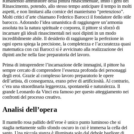
Rimanendo ammiratore della pittura rinascimentale, imitò i geni del
Rinascimento, potendo, allo stesso tempo anticipare il tempo in molti
aspetti, e non limitarsi alla cornice del manierismo “pretenzioso”.
Molti critici d’arte chiamano Federico Barocci il fondatore dello stile
barocco. Adorando l’idea umanistica di raggiungere un’armonia
assoluta tra la natura spirituale e corporea, il pittore si sforzò di
incarnare gli ideali rinascimentali nei suoi dipinti in un modo
incredibilmente abile. Il desiderio di raggiungere la perfezione in
ogni opera spiega la precisione, la completezza e l’accuratezza quasi
matematica con cui Barocci si è avvicinato alla realizzazione dei
dipinti anche nella fase preparatoria del lavoro.
Prima di intraprendere l’incarnazione delle immagini, il pittore ha
sempre cercato di comprendere l’essenza profonda dei personaggi
degli eroi. Grazie al complesso lavoro preparatorio le opere
dell’artista, di conseguenza, erano prive di artificiosità. Al contrario,
c’era una straordinaria leggerezza, spontaneità e naturalezza. Il
grande Leonardo da Vinci era famoso per questo atteggiamento nei
confronti del processo creativo.
Analisi dell’opera
Il mantello rosa pallido dell’eroe è unico punto luminoso che si
staglia nettamente sullo sfondo oscuro in cui è immersa la cella del
santo. Una piccola stanza è illuminata solo dal debole bagliore di