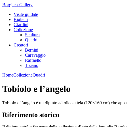
Borghese
Gallery
Visite guidate
Biglietti
Giardini
Collezione
Scultura
Quadri
Creatori
Bernini
Caravaggio
Raffaello
Tiziano
Home
Collezione
Quadri
Tobiolo e l’angelo
Tobiolo e l’angelo è un dipinto ad olio su tela (120×160 cm) che appa
Riferimento storico
Il dipinto entrò a far parte della collezione d’arte della famiglia Borgh