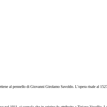
rtiene al pennello di Giovanni Girolamo Savoldo. L’opera risale al 152
ese nel 1911, si segnala che in origine fu attribuito a Tiziano Vecellio. L