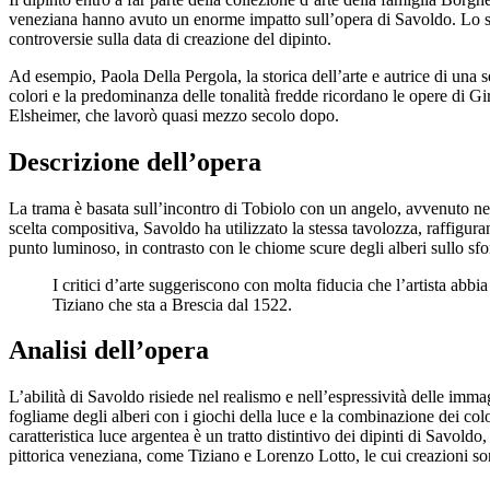
veneziana hanno avuto un enorme impatto sull’opera di Savoldo. Lo stile
controversie sulla data di creazione del dipinto.
Ad esempio, Paola Della Pergola, la storica dell’arte e autrice di una s
colori e la predominanza delle tonalità fredde ricordano le opere di G
Elsheimer, che lavorò quasi mezzo secolo dopo.
Descrizione dell’opera
La trama è basata sull’incontro di Tobiolo con un angelo, avvenuto nel
scelta compositiva, Savoldo ha utilizzato la stessa tavolozza, raffigur
punto luminoso, in contrasto con le chiome scure degli alberi sullo sf
I critici d’arte suggeriscono con molta fiducia che l’artista abbia
Tiziano che sta a Brescia dal 1522.
Analisi dell’opera
L’abilità di Savoldo risiede nel realismo e nell’espressività delle immag
fogliame degli alberi con i giochi della luce e la combinazione dei color
caratteristica luce argentea è un tratto distintivo dei dipinti di Savoldo
pittorica veneziana, come Tiziano e Lorenzo Lotto, le cui creazioni son