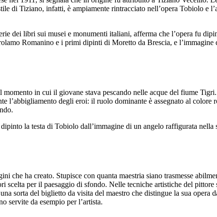
 di Tiziano, infatti, è ampiamente rintracciato nell’opera Tobiolo e l’an
erie dei libri sui musei e monumenti italiani, afferma che l’opera fu dip
irolamo Romanino e i primi dipinti di Moretto da Brescia, e l’immagine d
 momento in cui il giovane stava pescando nelle acque del fiume Tigri. 
ante l’abbigliamento degli eroi: il ruolo dominante è assegnato al colore
ondo.
 dipinto la testa di Tobiolo dall’immagine di un angelo raffigurata nella se
ini che ha creato. Stupisce con quanta maestria siano trasmesse abilmente 
i scelta per il paesaggio di sfondo. Nelle tecniche artistiche del pittore
, una sorta del biglietto da visita del maestro che distingue la sua opera da
o servite da esempio per l’artista.